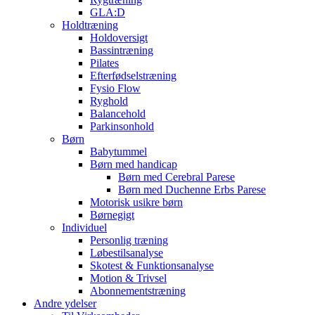
GLA:D
Holdtræning
Holdoversigt
Bassintræning
Pilates
Efterfødselstræning
Fysio Flow
Ryghold
Balancehold
Parkinsonhold
Børn
Babytummel
Børn med handicap
Børn med Cerebral Parese
Børn med Duchenne Erbs Parese
Motorisk usikre børn
Børnegigt
Individuel
Personlig træning
Løbestilsanalyse
Skotest & Funktionsanalyse
Motion & Trivsel
Abonnementstræning
Andre ydelser