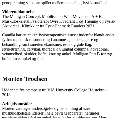
genoptræning samt samspillet mellem mental og fysisk sundhed.
Videreuddannelse
The Mulligan Concept: Mobilisation With Movement A + B.
Muskuloskeletal Fysioterapi Øvre Kvadrant 1 og Træning og Fysisk
Aktivitet 1. Klinikklar fra FysioDanmark Randers 2021.
Camilla har en række fysioterapeutiske kurser indenfor blandt andet
fysioterapeutisk ræsonnering i anamnese, undersøgelse og
behandling samt smertemekanismer, røde og gule flag,
styrketræning, cervikal, thoracal og lumbal columna, hovedpine,
svimmelhed, skulder, hofte, knæ og ankel. Mulligan Part B for ryg,
hofte, knæ, ankel og fod.
Morten Troelsen
Uddannet fysioterapeut fra VIA University College Holstebro i
2018.
Arbejdsområder
Morten varetager undersøgelse og behandling af især
muskuloskeletale lidelser i hele bevægeapparatet, herunder
problematikker i fod og ankel, knæ, hofte, skulder og ryg. Han