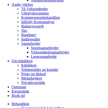
Abonnementstræning
Andre ydelser
Til Virksomheder
Ultralydsscanning
Kompressionsbehandling
InBody Kropsanalyse
Balancewear®
Sko
Bandager
Indlægssåler
Samarbejder
Sportssamarbejder
Virksomhedssamarbejder
Lægesamarbejde
Om klinikken
Klinikken
Åbningstider og kontakt
Priser og tilskud
Medarbejdere
Privatlivspolitik
Osteopati
Kiropraktik
Book tid
Behandling