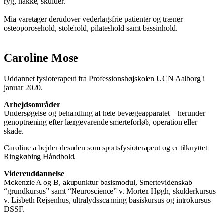
ryg, nakke, skulder.
Mia varetager derudover vederlagsfrie patienter og træner
osteoporosehold, stolehold, pilateshold samt bassinhold.
Caroline Mose
Uddannet fysioterapeut fra Professionshøjskolen UCN Aalborg i
januar 2020.
Arbejdsområder
Undersøgelse og behandling af hele bevægeapparatet – herunder
genoptræning efter længevarende smerteforløb, operation eller
skade.
Caroline arbejder desuden som sportsfysioterapeut og er tilknyttet
Ringkøbing Håndbold.
Videreuddannelse
Mckenzie A og B, akupunktur basismodul, Smertevidenskab
“grundkursus” samt “Neuroscience” v. Morten Høgh, skulderkursus
v. Lisbeth Rejsenhus, ultralydsscanning basiskursus og introkursus
DSSF.