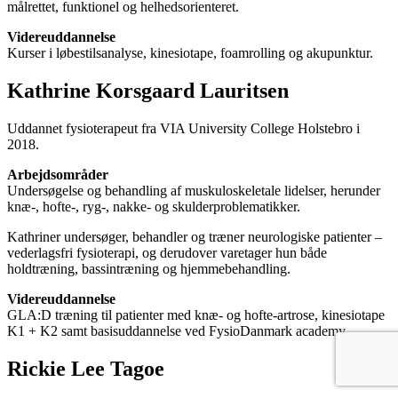
målrettet, funktionel og helhedsorienteret.
Videreuddannelse
Kurser i løbestilsanalyse, kinesiotape, foamrolling og akupunktur.
Kathrine Korsgaard Lauritsen
Uddannet fysioterapeut fra VIA University College Holstebro i
2018.
Arbejdsområder
Undersøgelse og behandling af muskuloskeletale lidelser, herunder
knæ-, hofte-, ryg-, nakke- og skulderproblematikker.
Kathriner undersøger, behandler og træner neurologiske patienter –
vederlagsfri fysioterapi, og derudover varetager hun både
holdtræning, bassintræning og hjemmebehandling.
Videreuddannelse
GLA:D træning til patienter med knæ- og hofte-artrose, k
inesiotape
K1 + K2 samt b
asisuddannelse ved FysioDanmark academy.
Rickie Lee Tagoe