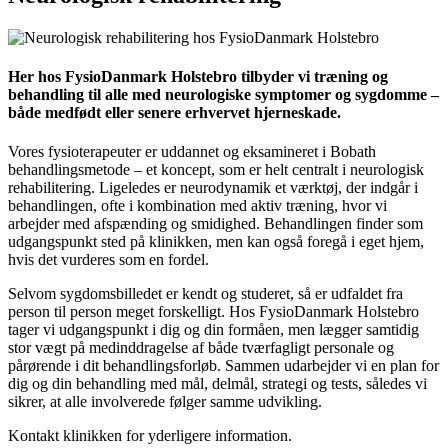
Her hos FysioDanmark Holstebro tilbyder vi træning og
behandling til alle med neurologiske symptomer og sygdomme –
både medfødt eller senere erhvervet hjerneskade.
Vores fysioterapeuter er uddannet og eksamineret i Bobath
behandlingsmetode – et koncept, som er helt centralt i neurologisk
rehabilitering. Ligeledes er neurodynamik et værktøj, der indgår i
behandlingen, ofte i kombination med aktiv træning, hvor vi
arbejder med afspænding og smidighed. Behandlingen finder som
udgangspunkt sted på klinikken, men kan også foregå i eget hjem,
hvis det vurderes som en fordel.
Selvom sygdomsbilledet er kendt og studeret, så er udfaldet fra
person til person meget forskelligt. Hos FysioDanmark Holstebro
tager vi udgangspunkt i dig og din formåen, men lægger samtidig
stor vægt på medinddragelse af både tværfagligt personale og
pårørende i dit behandlingsforløb. Sammen udarbejder vi en plan for
dig og din behandling med mål, delmål, strategi og tests, således vi
sikrer, at alle involverede følger samme udvikling.
Kontakt klinikken for yderligere information.