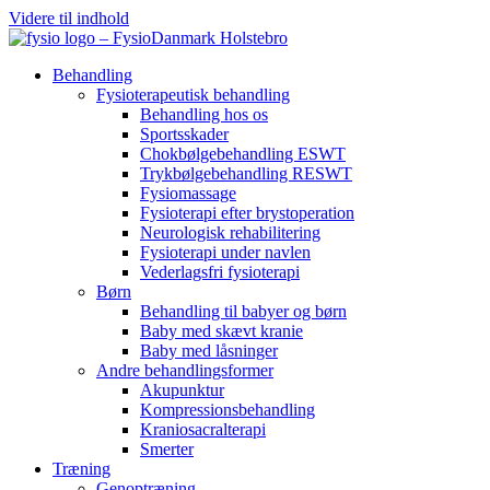
Videre til indhold
Behandling
Fysioterapeutisk behandling
Behandling hos os
Sportsskader
Chokbølgebehandling ESWT
Trykbølgebehandling RESWT
Fysiomassage
Fysioterapi efter brystoperation
Neurologisk rehabilitering
Fysioterapi under navlen
Vederlagsfri fysioterapi
Børn
Behandling til babyer og børn
Baby med skævt kranie
Baby med låsninger
Andre behandlingsformer
Akupunktur
Kompressionsbehandling
Kraniosacralterapi
Smerter
Træning
Genoptræning