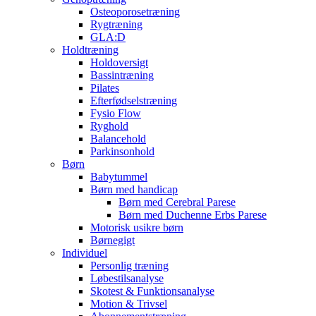
Osteoporosetræning
Rygtræning
GLA:D
Holdtræning
Holdoversigt
Bassintræning
Pilates
Efterfødselstræning
Fysio Flow
Ryghold
Balancehold
Parkinsonhold
Børn
Babytummel
Børn med handicap
Børn med Cerebral Parese
Børn med Duchenne Erbs Parese
Motorisk usikre børn
Børnegigt
Individuel
Personlig træning
Løbestilsanalyse
Skotest & Funktionsanalyse
Motion & Trivsel