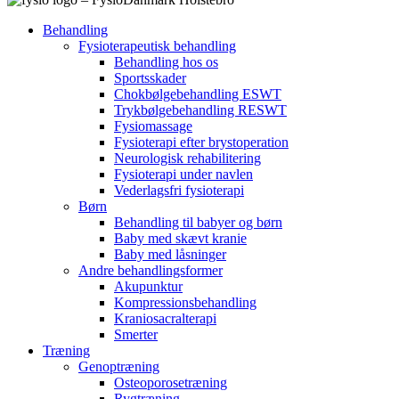
Behandling
Fysioterapeutisk behandling
Behandling hos os
Sportsskader
Chokbølgebehandling ESWT
Trykbølgebehandling RESWT
Fysiomassage
Fysioterapi efter brystoperation
Neurologisk rehabilitering
Fysioterapi under navlen
Vederlagsfri fysioterapi
Børn
Behandling til babyer og børn
Baby med skævt kranie
Baby med låsninger
Andre behandlingsformer
Akupunktur
Kompressionsbehandling
Kraniosacralterapi
Smerter
Træning
Genoptræning
Osteoporosetræning
Rygtræning