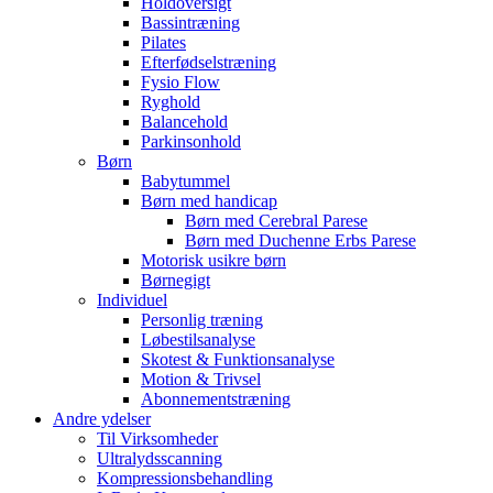
Holdoversigt
Bassintræning
Pilates
Efterfødselstræning
Fysio Flow
Ryghold
Balancehold
Parkinsonhold
Børn
Babytummel
Børn med handicap
Børn med Cerebral Parese
Børn med Duchenne Erbs Parese
Motorisk usikre børn
Børnegigt
Individuel
Personlig træning
Løbestilsanalyse
Skotest & Funktionsanalyse
Motion & Trivsel
Abonnementstræning
Andre ydelser
Til Virksomheder
Ultralydsscanning
Kompressionsbehandling