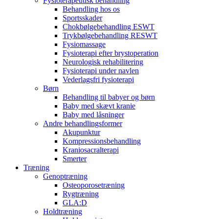
Fysioterapeutisk behandling
Behandling hos os
Sportsskader
Chokbølgebehandling ESWT
Trykbølgebehandling RESWT
Fysiomassage
Fysioterapi efter brystoperation
Neurologisk rehabilitering
Fysioterapi under navlen
Vederlagsfri fysioterapi
Børn
Behandling til babyer og børn
Baby med skævt kranie
Baby med låsninger
Andre behandlingsformer
Akupunktur
Kompressionsbehandling
Kraniosacralterapi
Smerter
Træning
Genoptræning
Osteoporosetræning
Rygtræning
GLA:D
Holdtræning