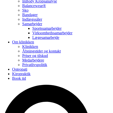
InBody Kropsanalyse
Balancewear®
Sko
Bandager
Indlægssåler
Samarbejder
Sportssamarbejder
Virksomhedssamarbejder
Lægesamarbejde
Om klinikken
Klinikken
Åbningstider og kontakt
Priser og tilskud
Medarbejdere
Privatlivspolitik
Osteopati
Kiropraktik
Book tid