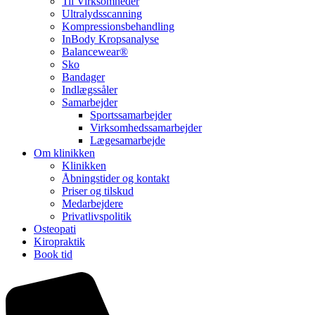
Til Virksomheder
Ultralydsscanning
Kompressionsbehandling
InBody Kropsanalyse
Balancewear®
Sko
Bandager
Indlægssåler
Samarbejder
Sportssamarbejder
Virksomhedssamarbejder
Lægesamarbejde
Om klinikken
Klinikken
Åbningstider og kontakt
Priser og tilskud
Medarbejdere
Privatlivspolitik
Osteopati
Kiropraktik
Book tid