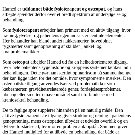
Hamed er
uddannet både fysioterapeut og osteopat
, og hans
arbejde spænder derfor over et bredt spektrum af undersøgelse og
behandling.
Som
fysioterapeut
arbejder han primært med en aktiv tilgang, hvor
træning, øvelser og patientens egen indsats er centrale elementer.
Her behandler han blandt andet nakkesmerter, hovedpine,
rygsmerter samt genoptræning af skulder-, ankel- og
knæproblematikker.
Som
osteopat
arbejder Hamed ud fra en helhedsorienteret tilgang,
hvor hele patientens sygehistorie og kroppens systemer tænkes ind i
behandlingen. Dette gør ham særligt opmærksom på sammenhænge,
der kan ligge uden for det område, hvor symptomerne mærkes. Den
osteopatiske tilgang anvendes især ved problematikker som
kæbesmerter, graviditetsrelaterede gener, fordøjelsesproblemer,
ubehag eller smerter i maveområdet samt i forbindelse med
kraniosakral behandling.
De to faglige spor supplerer hinanden på en naturlig måde: Den
aktive fysioterapeutiske tilgang giver struktur og retning i patientens
genoptræning, mens osteopatien tilbyder et udvidet overblik og en
dybere forståelse af, hvorfor en problematik opstår. Sammen giver
det Hamed mulighed for at tilbyde en behandling, der både er