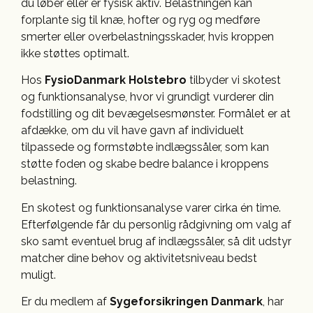
du løber eller er fysisk aktiv. Belastningen kan
forplante sig til knæ, hofter og ryg og medføre
smerter eller overbelastningsskader, hvis kroppen
ikke støttes optimalt.
Hos
FysioDanmark Holstebro
tilbyder vi skotest
og funktionsanalyse, hvor vi grundigt vurderer din
fodstilling og dit bevægelsesmønster. Formålet er at
afdække, om du vil have gavn af individuelt
tilpassede og formstøbte indlægssåler, som kan
støtte foden og skabe bedre balance i kroppens
belastning.
En skotest og funktionsanalyse varer cirka én time.
Efterfølgende får du personlig rådgivning om valg af
sko samt eventuel brug af indlægssåler, så dit udstyr
matcher dine behov og aktivitetsniveau bedst
muligt.
Er du medlem af
Sygeforsikringen Danmark
, har