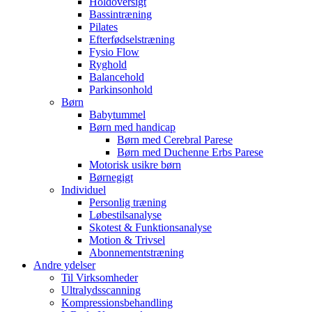
Holdoversigt
Bassintræning
Pilates
Efterfødselstræning
Fysio Flow
Ryghold
Balancehold
Parkinsonhold
Børn
Babytummel
Børn med handicap
Børn med Cerebral Parese
Børn med Duchenne Erbs Parese
Motorisk usikre børn
Børnegigt
Individuel
Personlig træning
Løbestilsanalyse
Skotest & Funktionsanalyse
Motion & Trivsel
Abonnementstræning
Andre ydelser
Til Virksomheder
Ultralydsscanning
Kompressionsbehandling