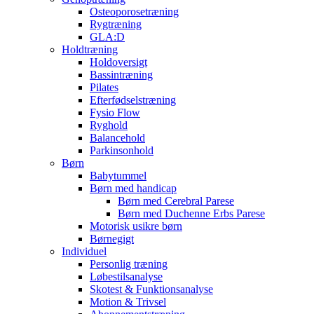
Osteoporosetræning
Rygtræning
GLA:D
Holdtræning
Holdoversigt
Bassintræning
Pilates
Efterfødselstræning
Fysio Flow
Ryghold
Balancehold
Parkinsonhold
Børn
Babytummel
Børn med handicap
Børn med Cerebral Parese
Børn med Duchenne Erbs Parese
Motorisk usikre børn
Børnegigt
Individuel
Personlig træning
Løbestilsanalyse
Skotest & Funktionsanalyse
Motion & Trivsel