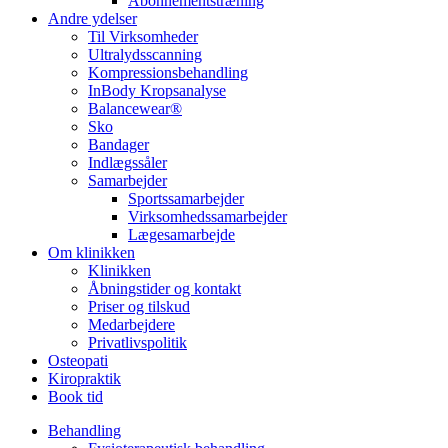
Abonnementstræning
Andre ydelser
Til Virksomheder
Ultralydsscanning
Kompressionsbehandling
InBody Kropsanalyse
Balancewear®
Sko
Bandager
Indlægssåler
Samarbejder
Sportssamarbejder
Virksomhedssamarbejder
Lægesamarbejde
Om klinikken
Klinikken
Åbningstider og kontakt
Priser og tilskud
Medarbejdere
Privatlivspolitik
Osteopati
Kiropraktik
Book tid
Behandling