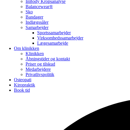
InBody Kropsanalyse
Balancewear®
Sko
Bandager
Indlægssåler
Samarbejder
Sportssamarbejder
Virksomhedssamarbejder
Lægesamarbejde
Om klinikken
Klinikken
Åbningstider og kontakt
Priser og tilskud
Medarbejdere
Privatlivspolitik
Osteopati
Kiropraktik
Book tid