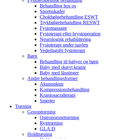
Fysioterapeutisk behandling
Behandling hos os
Sportsskader
Chokbølgebehandling ESWT
Trykbølgebehandling RESWT
Fysiomassage
Fysioterapi efter brystoperation
Neurologisk rehabilitering
Fysioterapi under navlen
Vederlagsfri fysioterapi
Børn
Behandling til babyer og børn
Baby med skævt kranie
Baby med låsninger
Andre behandlingsformer
Akupunktur
Kompressionsbehandling
Kraniosacralterapi
Smerter
Træning
Genoptræning
Osteoporosetræning
Rygtræning
GLA:D
Holdtræning