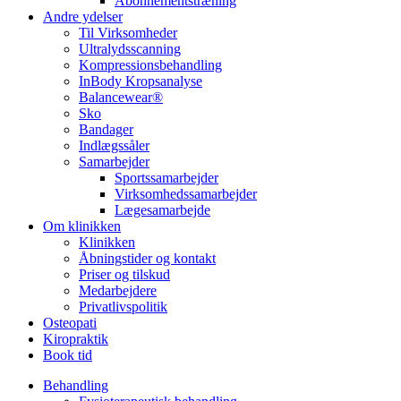
Abonnementstræning
Andre ydelser
Til Virksomheder
Ultralydsscanning
Kompressionsbehandling
InBody Kropsanalyse
Balancewear®
Sko
Bandager
Indlægssåler
Samarbejder
Sportssamarbejder
Virksomhedssamarbejder
Lægesamarbejde
Om klinikken
Klinikken
Åbningstider og kontakt
Priser og tilskud
Medarbejdere
Privatlivspolitik
Osteopati
Kiropraktik
Book tid
Behandling