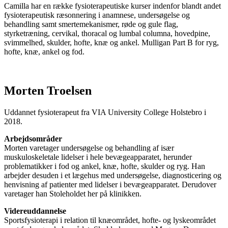
Camilla har en række fysioterapeutiske kurser indenfor blandt andet
fysioterapeutisk ræsonnering i anamnese, undersøgelse og
behandling samt smertemekanismer, røde og gule flag,
styrketræning, cervikal, thoracal og lumbal columna, hovedpine,
svimmelhed, skulder, hofte, knæ og ankel. Mulligan Part B for ryg,
hofte, knæ, ankel og fod.
Morten Troelsen
Uddannet fysioterapeut fra VIA University College Holstebro i
2018.
Arbejdsområder
Morten varetager undersøgelse og behandling af især
muskuloskeletale lidelser i hele bevægeapparatet, herunder
problematikker i fod og ankel, knæ, hofte, skulder og ryg. Han
arbejder desuden i et lægehus med undersøgelse, diagnosticering og
henvisning af patienter med lidelser i bevægeapparatet. Derudover
varetager han Stoleholdet her på klinikken.
Videreuddannelse
Sportsfysioterapi i relation til knæområdet, hofte- og lyskeområdet