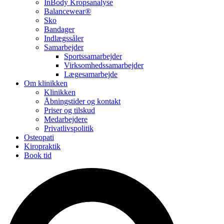
InBody Kropsanalyse
Balancewear®
Sko
Bandager
Indlægssåler
Samarbejder
Sportssamarbejder
Virksomhedssamarbejder
Lægesamarbejde
Om klinikken
Klinikken
Åbningstider og kontakt
Priser og tilskud
Medarbejdere
Privatlivspolitik
Osteopati
Kiropraktik
Book tid