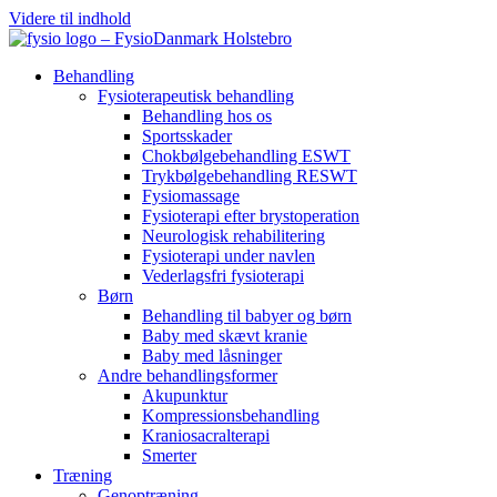
Videre til indhold
Behandling
Fysioterapeutisk behandling
Behandling hos os
Sportsskader
Chokbølgebehandling ESWT
Trykbølgebehandling RESWT
Fysiomassage
Fysioterapi efter brystoperation
Neurologisk rehabilitering
Fysioterapi under navlen
Vederlagsfri fysioterapi
Børn
Behandling til babyer og børn
Baby med skævt kranie
Baby med låsninger
Andre behandlingsformer
Akupunktur
Kompressionsbehandling
Kraniosacralterapi
Smerter
Træning
Genoptræning