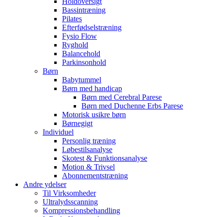
Holdoversigt
Bassintræning
Pilates
Efterfødselstræning
Fysio Flow
Ryghold
Balancehold
Parkinsonhold
Børn
Babytummel
Børn med handicap
Børn med Cerebral Parese
Børn med Duchenne Erbs Parese
Motorisk usikre børn
Børnegigt
Individuel
Personlig træning
Løbestilsanalyse
Skotest & Funktionsanalyse
Motion & Trivsel
Abonnementstræning
Andre ydelser
Til Virksomheder
Ultralydsscanning
Kompressionsbehandling