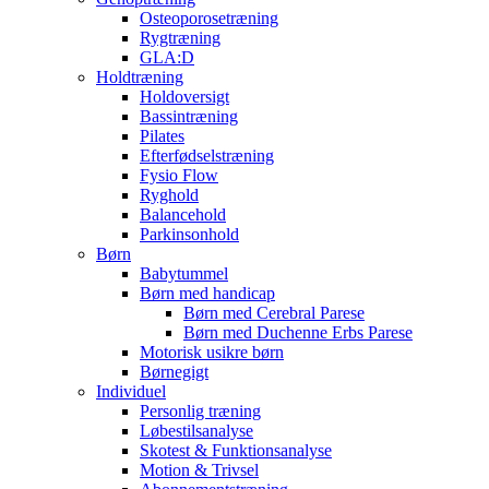
Osteoporosetræning
Rygtræning
GLA:D
Holdtræning
Holdoversigt
Bassintræning
Pilates
Efterfødselstræning
Fysio Flow
Ryghold
Balancehold
Parkinsonhold
Børn
Babytummel
Børn med handicap
Børn med Cerebral Parese
Børn med Duchenne Erbs Parese
Motorisk usikre børn
Børnegigt
Individuel
Personlig træning
Løbestilsanalyse
Skotest & Funktionsanalyse
Motion & Trivsel