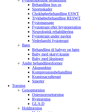
Fysioterapeutisk behandling
Behandling hos os
Sportsskader
Chokbølgebehandling ESWT
Trykbølgebehandling RESWT
Fysiomassage
Fysioterapi efter brystoperation
Neurologisk rehabilitering
Fysioterapi under navlen
Vederlagsfri fysioterapi
Børn
Behandling til babyer og børn
Baby med skævt kranie
Baby med låsninger
Andre behandlingsformer
Akupunktur
Kompressionsbehandling
Kraniosacralterapi
Smerter
Træning
Genoptræning
Osteoporosetræning
Rygtræning
GLA:D
Holdtræning