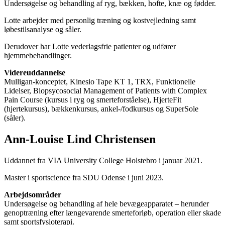
Undersøgelse og behandling af ryg, bækken, hofte, knæ og fødder.
Lotte arbejder med personlig træning og kostvejledning samt
løbestilsanalyse og såler.
Derudover har Lotte vederlagsfrie patienter og udfører
hjemmebehandlinger.
Videreuddannelse
Mulligan-konceptet, Kinesio Tape KT 1, TRX, Funktionelle
Lidelser, Biopsycosocial Management of Patients with Complex
Pain Course (kursus i ryg og smerteforståelse), HjerteFit
(hjertekursus), bækkenkursus, ankel-/fodkursus og SuperSole
(såler).
Ann-Louise Lind Christensen
Uddannet fra VIA University College Holstebro i januar 2021.
Master i sportscience fra SDU Odense i juni 2023.
Arbejdsområder
Undersøgelse og behandling af hele bevægeapparatet – herunder
genoptræning efter længevarende smerteforløb, operation eller skade
samt sportsfysioterapi.