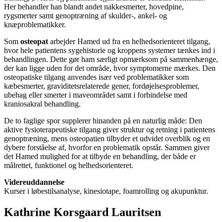
Her behandler han blandt andet nakkesmerter, hovedpine,
rygsmerter samt genoptræning af skulder-, ankel- og
knæproblematikker.
Som
osteopat
arbejder Hamed ud fra en helhedsorienteret tilgang,
hvor hele patientens sygehistorie og kroppens systemer tænkes ind i
behandlingen. Dette gør ham særligt opmærksom på sammenhænge,
der kan ligge uden for det område, hvor symptomerne mærkes. Den
osteopatiske tilgang anvendes især ved problematikker som
kæbesmerter, graviditetsrelaterede gener, fordøjelsesproblemer,
ubehag eller smerter i maveområdet samt i forbindelse med
kraniosakral behandling.
De to faglige spor supplerer hinanden på en naturlig måde: Den
aktive fysioterapeutiske tilgang giver struktur og retning i patientens
genoptræning, mens osteopatien tilbyder et udvidet overblik og en
dybere forståelse af, hvorfor en problematik opstår. Sammen giver
det Hamed mulighed for at tilbyde en behandling, der både er
målrettet, funktionel og helhedsorienteret.
Videreuddannelse
Kurser i løbestilsanalyse, kinesiotape, foamrolling og akupunktur.
Kathrine Korsgaard Lauritsen