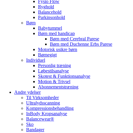
Fysio Flow
Ryghold
Balancehold
Parkinsonhold
Børn
Babytummel
Børn med handicap
Børn med Cerebral Parese
Børn med Duchenne Erbs Parese
Motorisk usikre børn
Børnegigt
Individuel
Personlig træning
Løbestilsanalyse
Skotest & Funktionsanalyse
Motion & Trivsel
Abonnementstræning
Andre ydelser
Til Virksomheder
Ultralydsscanning
Kompressionsbehandling
InBody Kropsanalyse
Balancewear®
Sko
Bandager