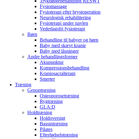
Trykbølgebehandling RESWT
Fysiomassage
Fysioterapi efter brystoperation
Neurologisk rehabilitering
Fysioterapi under navlen
Vederlagsfri fysioterapi
Børn
Behandling til babyer og børn
Baby med skævt kranie
Baby med låsninger
Andre behandlingsformer
Akupunktur
Kompressionsbehandling
Kraniosacralterapi
Smerter
Træning
Genoptræning
Osteoporosetræning
Rygtræning
GLA:D
Holdtræning
Holdoversigt
Bassintræning
Pilates
Efterfødselstræning